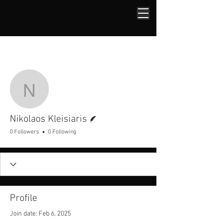
More actions
Follow
Nikolaos Kleisiaris
Writer
Nikolaos Kleisiaris
0 Followers
0 Following
Profile
Join date: Feb 6, 2025