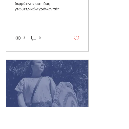
δερμάτινης ασπίδας
γεωμετρικών χρόνων τύπου
Δίπυλου Νικόλαος
Κλεισιάρης (Νικανωρ), Μηχ/
γος Μηχανικός Ο
Σύλλογος...
3
0