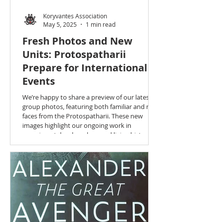
Koryvantes Association
May 5, 2025
1 min read
Fresh Photos and New
Units: Protospatharii
Prepare for International
Events
We’re happy to share a preview of our latest
group photos, featuring both familiar and new
faces from the Protospatharii. These new
images highlight our ongoing work in
experimental archaeology and living history, as
we continue to develop high-quality
equipment and accurate reconstructions. The
photos include our established units as well as
some brand-new formations, reflecting the
growing interest and participation in our
group. In the coming months, the
Protospatharii wil