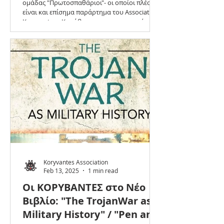
ομάδας "Πρωτοσπαθάριοι"- οι οποίοι πλέον
Βουλγαρία , με 5μελή
είναι και επίσημα παράρτημα του Association
αποστολή!
Koryvantes - Κορύβαντες - αυτη τη φορά απο
το Διεθνές Φεστιβάλ Μεσαιωνικής Ιστορικής
Αναπαράστασης στο #Tarnovo της
Βουλγαρίας. Η παρουσία των
"Πρωτοσπαθάριων" αποτελεί σημείο
αναφοράς σε διεθνές επίπεδο διαπρέποντας
στην ιστορική αναπαράσταση Βυζαντινών
πολεμιστών, αποδεικνύοντας την αφοσίωσή
τους στην αυθεντικότη
Koryvantes Association
Feb 13, 2025
1 min read
Οι ΚΟΡΥΒΑΝΤΕΣ στο Νέο
Βιβλίο: "The TrojanWar as
Military History" / "Pen and