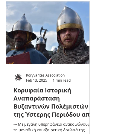
πραγματοποιηθεί την Κυριακή 16 Ιουνίου
2024, 18.00 με 21.00, στους όμορφους
ανοιχτούς χώρους της κοινοτητας
Λεπτοκαρυών στην Φλώρινα. Η εκδήλωση
αυτή γίνεται με την υποστήριξη του ΑΣΤ
Κορύβαντες / Koryvantes Archery Club από τη
Θεσσαλονίκη, του Ενεργοί Νέοι ΟΕΝΕΦ - Ενε
Koryvantes Association
Feb 13, 2025
1 min read
Κορυφαία Ιστορική
Αναπαράσταση
Βυζαντινών Πολέμιστών
της Ύστερης Περιόδου απο
τους Πρωτοσπαθάριοι -
--- Με μεγάλη υπερηφάνεια ανακοινώνουμε
Protospatharii στην
τη μοναδική και εξαιρετική δουλειά της