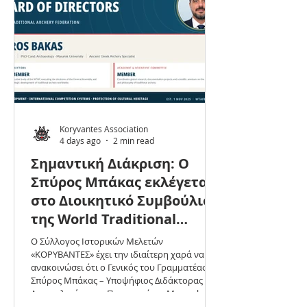
Koryvantes Association
4 days ago
2 min read
Σημαντική Διάκριση: Ο
Σπύρος Μπάκας εκλέγεται
στο Διοικητικό Συμβούλιο
της World Traditional
Archery Federation (WTAF)
Ο Σύλλογος Ιστορικών Μελετών
«ΚΟΡΥΒΑΝΤΕΣ» έχει την ιδιαίτερη χαρά να
ανακοινώσει ότι ο Γενικός του Γραμματέας,
Σπύρος Μπάκας – Υποψήφιος Διδάκτορας
Αρχαιολογίας στο Πανεπιστήμιο Masaryk και
ειδικός στην αρχαία ελληνική τοξοβολία –