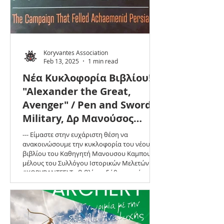
Koryvantes Association
Feb 13, 2025
1 min read
Νέα Κυκλοφορία Βιβλίου!
"Alexander the Great,
Avenger" / Pen and Sword
Military, Δρ Μανούσος
Καμπούρης
--- Είμαστε στην ευχάριστη θέση να
ανακοινώσουμε την κυκλοφορία του νέου
βιβλίου του Καθηγητή Μανουσου Καμπουρη,
μέλους του Συλλόγου Ιστορικών Μελετών
#ΚΟΡΥΒΑΝΤΕΣ! Το βιβλίο εκδόθηκε από τον
γνωστό εκδοτικό οίκο στρατιωτικής
θεματολογίας Pen and Sword Books Military
και αποτελεί ένα κορυφαίο σύγχρονο έργο
κατανόησης της στρατιωτικής ιδιοφυΐας του
Έλληνα στρατηγού. Η λεπτομερής ανάλυση