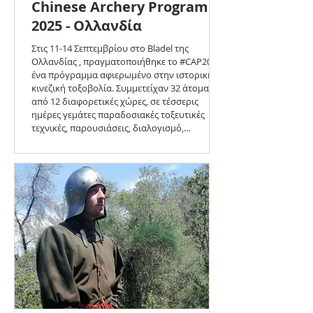
Chinese Archery Program
2025 - Ολλανδία
Στις 11-14 Σεπτεμβρίου στο Bladel της
Ολλανδίας , πραγματοποιήθηκε το #CAP2025,
ένα πρόγραμμα αφιερωμένο στην ιστορική
κινεζική τοξοβολία. Συμμετείχαν 32 άτομα
από 12 διαφορετικές χώρες, σε τέσσερις
ημέρες γεμάτες παραδοσιακές τοξευτικές
τεχνικές, παρουσιάσεις, διαλογισμό,
ασκήσεις, αλλά και παιχνίδια τοξοβολίας. Μία
από τις ημέρες περιλάμβανε εξετάσεις για
ορισμένα μέλη, ενώ σε όλη τη διάρκεια οι
τοξότες είχαν την δυνατότητα να μοιραστούν
και να δοκιμάσουν ποικιλία εξοπλισμο