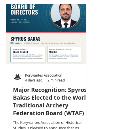
εξελέγη μέλος του Διοικητικού Συμβουλίου
της World Traditional Archery Federation
(WTAF) και παράλληλα ορίστηκε ως μέλος της
Ακαδημαϊκής και Επιστημονικής Επιτροπής
της Ομοσπονδίας. Το Διοικητικό Συμβούλιο
αποτελεί το ανώτατο εκτελεστικό όργανο της
Koryvantes Association
4 days ago
2 min read
Major Recognition: Spyros
Bakas Elected to the World
Traditional Archery
Federation Board (WTAF)
The Koryvantes Association of Historical
Studies is pleased to announce that its