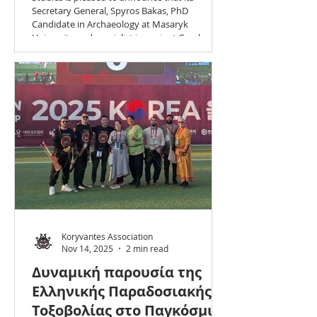
Secretary General, Spyros Bakas, PhD
Candidate in Archaeology at Masaryk
University and specialist in ancient Greek
archery, has been elected to the Board of the
World Traditional Archery Federation (WTAF)
and simultaneously appointed as a member of
the Federation’s Academic and Scientific
Committee.
https://wtafederation.org/page/bod
https://wtafederation.org/profile/spyridon-
bakas The Board o
Koryvantes Association
Nov 14, 2025
2 min read
Δυναμική παρουσία της
Ελληνικής Παραδοσιακής
Τοξοβολίας στο Παγκόσμιο