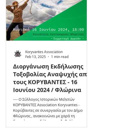
του Μανουσου Καμπουρη εξηγεί ότι η
εξαιρετική στρατηγική και επιχειρησιακή
λήψη αποφάσεων το
Koryvantes Association
Feb 13, 2025
1 min read
Διοργάνωση Εκδήλωσης
Τοξοβολίας Αναψυχής απο
τους ΚΟΡΥΒΑΝΤΕΣ - 16
Iουνίου 2024 / Φλώρινα
---- Ο Σύλλογος Ιστορικών Μελετών
ΚΟΡΥΒΑΝΤΕΣ Association Koryvantes -
Κορύβαντες σε συνεργασία με τον Δήμο
Φλώρινας , ανακοινώνει με χαρά τη
διοργάνωση εκδήλωσης τοξοβολίας
αναψυχής για ενήλικες. Η εκδήλωση θα