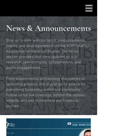
News & Announcements
Stay up to date with the latest announcements,
events, and developments from the KORYVANTES
Association of Historical Studies. Our News
section provides real-time updates on our
research, reenactments, collaborations, and
public engagements.
From experimental archaeology discoveries to
upcoming projects, this is your go-to source for
everything happening within our community.
Follow us for live coverage, behind-the-scenes
insights, and key moments in our historical
journey.